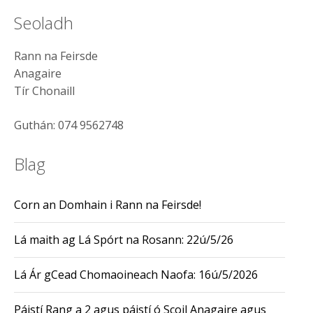
Seoladh
Rann na Feirsde
Anagaire
Tír Chonaill
Guthán: 074 9562748
Blag
Corn an Domhain i Rann na Feirsde!
Lá maith ag Lá Spórt na Rosann: 22ú/5/26
Lá Ár gCead Chomaoineach Naofa: 16ú/5/2026
Páistí Rang a 2 agus páistí ó Scoil Anagaire agus