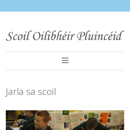
Skip
to
content
Primary
Menu
Jarla sa scoil