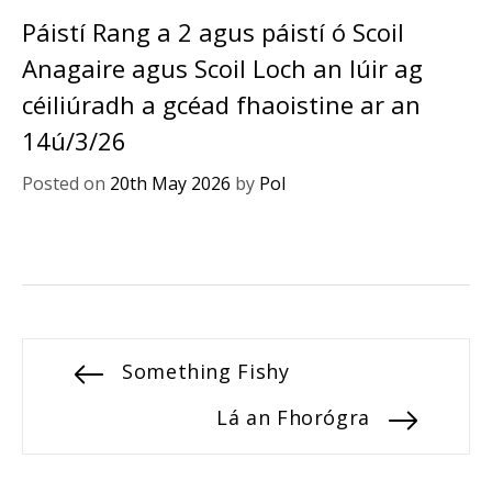
Páistí Rang a 2 agus páistí ó Scoil
Anagaire agus Scoil Loch an Iúir ag
céiliúradh a gcéad fhaoistine ar an
14ú/3/26
Posted on
20th May 2026
by
Pol
Post
Previous
Something Fishy
post:
navigation
Next
Lá an Fhorógra
post: