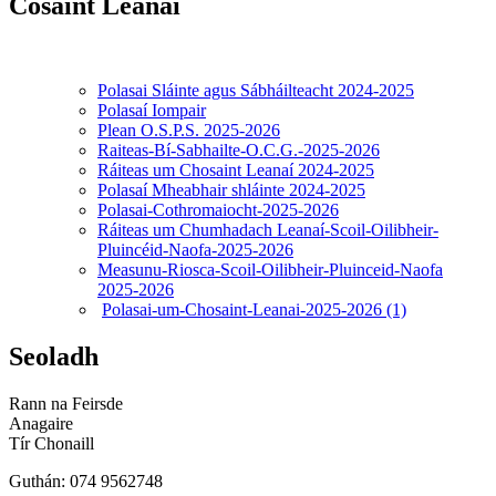
Cosaint Leanaí
Polasai Sláinte agus Sábháilteacht 2024-2025
Polasaí Iompair
Plean O.S.P.S. 2025-2026
Raiteas-Bí-Sabhailte-O.C.G.-2025-2026
Ráiteas um Chosaint Leanaí 2024-2025
Polasaí Mheabhair shláinte 2024-2025
Polasai-Cothromaiocht-2025-2026
Ráiteas um Chumhadach Leanaí-Scoil-Oilibheir-
Pluincéid-Naofa-2025-2026
Measunu-Riosca-Scoil-Oilibheir-Pluinceid-Naofa
2025-2026
Polasai-um-Chosaint-Leanai-2025-2026 (1)
Seoladh
Rann na Feirsde
Anagaire
Tír Chonaill
Guthán: 074 9562748