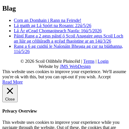
Blag
Corn an Domhain i Rann na Feirsde!
Lá maith ag Lá Spórt na Rosann: 22ú/5/26
Lá Ár gCead Chomaoineach Naofa: 16ú/5/2026
Páistí Rang a 2 agus páistí ó Scoil Anagaire agus Scoil Loch
an Iúir ag céiliúradh a gcéad fhaoistine ar an 14ú/3/26
Rang a 6 ag cuidiú le Naíonáin Bheaga ag cur na bláthanna,
11ú/5/26
© 2026 Scoil Oilibhéir Pluincéid |
Terms
|
Login
Website by
JMS WebDesign
This website uses cookies to improve your experience. We'll assume
you're ok with this, but you can opt-out if you wish.
Accept
Read More
Close
Privacy Overview
This website uses cookies to improve your experience while you
navigate through the website. Out of these, the cookies that are