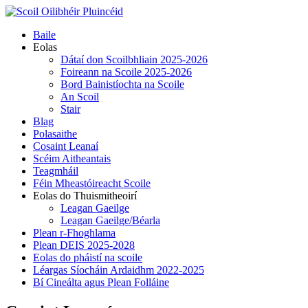
Skip
to
Primary
Baile
content
Menu
Eolas
Dátaí don Scoilbhliain 2025-2026
Foireann na Scoile 2025-2026
Bord Bainistíochta na Scoile
An Scoil
Stair
Blag
Polasaithe
Cosaint Leanaí
Scéim Aitheantais
Teagmháil
Féin Mheastóireacht Scoile
Eolas do Thuismitheoirí
Leagan Gaeilge
Leagan Gaeilge/Béarla
Plean r-Fhoghlama
Plean DEIS 2025-2028
Eolas do pháistí na scoile
Léargas Síocháin Ardaidhm 2022-2025
Bí Cineálta agus Plean Folláine