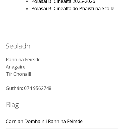
Polasaí Bí Cineálta 2025-2026
Polasaí Bí Cineálta do Pháistí na Scoile
Seoladh
Rann na Feirsde
Anagaire
Tír Chonaill
Guthán: 074 9562748
Blag
Corn an Domhain i Rann na Feirsde!