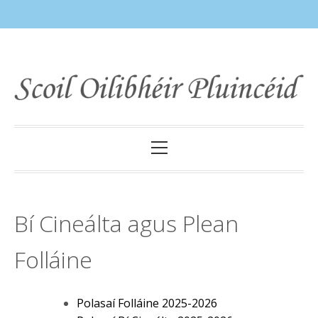
Skip
to
content
Primary
Menu
Bí Cineálta agus Plean
Folláine
Polasaí Folláine 2025-2026