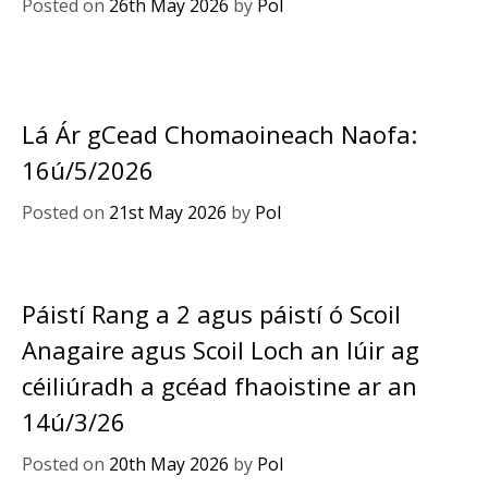
Posted on
26th May 2026
by
Pol
Lá Ár gCead Chomaoineach Naofa:
16ú/5/2026
Posted on
21st May 2026
by
Pol
Páistí Rang a 2 agus páistí ó Scoil
Anagaire agus Scoil Loch an Iúir ag
céiliúradh a gcéad fhaoistine ar an
14ú/3/26
Posted on
20th May 2026
by
Pol