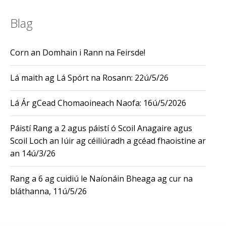
Blag
Corn an Domhain i Rann na Feirsde!
Lá maith ag Lá Spórt na Rosann: 22ú/5/26
Lá Ár gCead Chomaoineach Naofa: 16ú/5/2026
Páistí Rang a 2 agus páistí ó Scoil Anagaire agus
Scoil Loch an Iúir ag céiliúradh a gcéad fhaoistine ar
an 14ú/3/26
Rang a 6 ag cuidiú le Naíonáin Bheaga ag cur na
bláthanna, 11ú/5/26