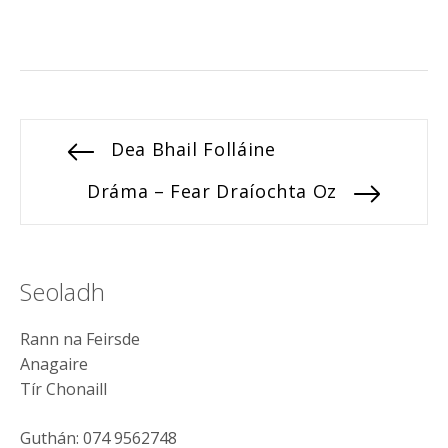
Post
Previous
Dea Bhail Folláine
post:
navigation
Next
Dráma – Fear Draíochta Oz
post:
Seoladh
Rann na Feirsde
Anagaire
Tír Chonaill
Guthán: 074 9562748