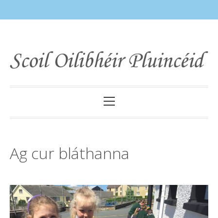
Skip
to
content
Primary
Menu
Ag cur bláthanna