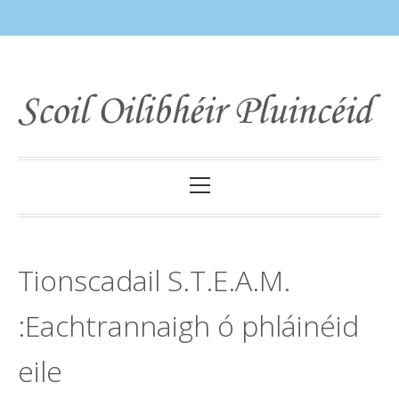
Skip
to
content
Primary
Menu
Tionscadail S.T.E.A.M.
:Eachtrannaigh ó phláinéid
eile