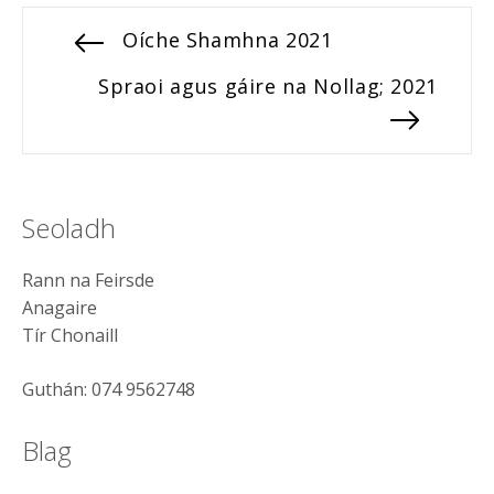
Post
Previous
Oíche Shamhna 2021
post:
navigation
Next
Spraoi agus gáire na Nollag; 2021
post:
Seoladh
Rann na Feirsde
Anagaire
Tír Chonaill
Guthán: 074 9562748
Blag