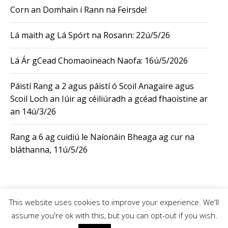
Corn an Domhain i Rann na Feirsde!
Lá maith ag Lá Spórt na Rosann: 22ú/5/26
Lá Ár gCead Chomaoineach Naofa: 16ú/5/2026
Páistí Rang a 2 agus páistí ó Scoil Anagaire agus
Scoil Loch an Iúir ag céiliúradh a gcéad fhaoistine ar
an 14ú/3/26
Rang a 6 ag cuidiú le Naíonáin Bheaga ag cur na
bláthanna, 11ú/5/26
This website uses cookies to improve your experience. We'll
© 2026 Scoil Oilibhéir Pluincéid |
Terms
|
Login
assume you're ok with this, but you can opt-out if you wish.
Website by
JMS WebDesign