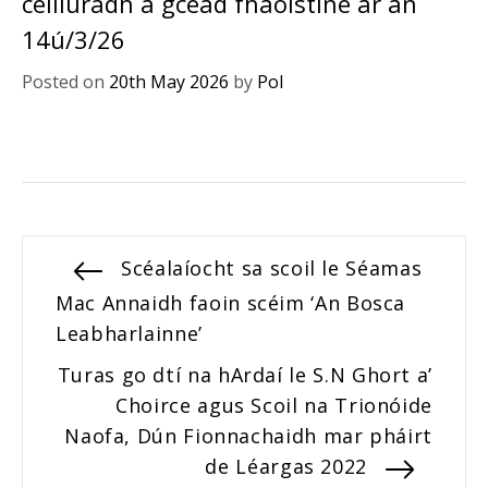
céiliúradh a gcéad fhaoistine ar an
14ú/3/26
Posted on
20th May 2026
by
Pol
Post
Previous
Scéalaíocht sa scoil le Séamas
post:
Mac Annaidh faoin scéim ‘An Bosca
navigation
Leabharlainne’
Next
Turas go dtí na hArdaí le S.N Ghort a’
post:
Choirce agus Scoil na Trionóide
Naofa, Dún Fionnachaidh mar pháirt
de Léargas 2022