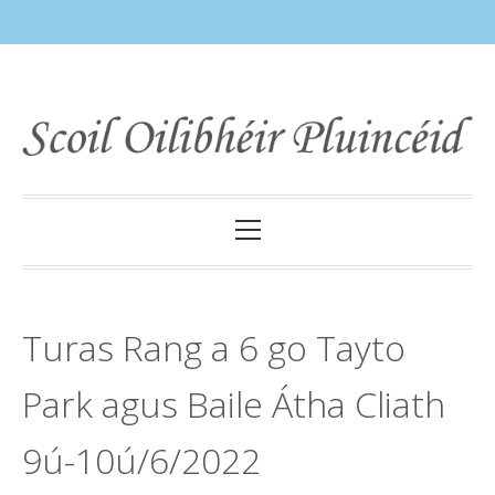
Skip
to
content
Primary
Menu
Turas Rang a 6 go Tayto
Park agus Baile Átha Cliath
9ú-10ú/6/2022