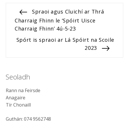
Post
Previous
Spraoi agus Cluichí ar Thrá
post:
Charraig Fhinn le ‘Spóirt Uisce
navigation
Charraig Fhinn’ 4ú-5-23
Next
Spórt is spraoi ar Lá Spóirt na Scoile
post:
2023
Seoladh
Rann na Feirsde
Anagaire
Tír Chonaill
Guthán: 074 9562748