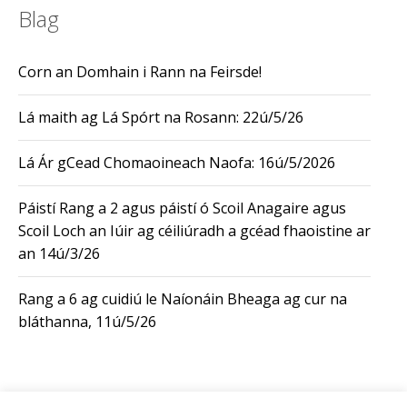
Blag
Corn an Domhain i Rann na Feirsde!
Lá maith ag Lá Spórt na Rosann: 22ú/5/26
Lá Ár gCead Chomaoineach Naofa: 16ú/5/2026
Páistí Rang a 2 agus páistí ó Scoil Anagaire agus
Scoil Loch an Iúir ag céiliúradh a gcéad fhaoistine ar
an 14ú/3/26
Rang a 6 ag cuidiú le Naíonáin Bheaga ag cur na
bláthanna, 11ú/5/26