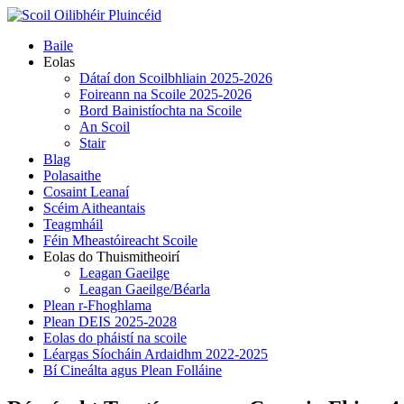
Skip
to
Primary
Baile
content
Menu
Eolas
Dátaí don Scoilbhliain 2025-2026
Foireann na Scoile 2025-2026
Bord Bainistíochta na Scoile
An Scoil
Stair
Blag
Polasaithe
Cosaint Leanaí
Scéim Aitheantais
Teagmháil
Féin Mheastóireacht Scoile
Eolas do Thuismitheoirí
Leagan Gaeilge
Leagan Gaeilge/Béarla
Plean r-Fhoghlama
Plean DEIS 2025-2028
Eolas do pháistí na scoile
Léargas Síocháin Ardaidhm 2022-2025
Bí Cineálta agus Plean Folláine