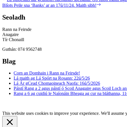
post:
Next
Blíots Peile sna ‘Banks’ ar an 17ú/11/24. Maith sibh!
navigation
post:
Seoladh
Rann na Feirsde
Anagaire
Tír Chonaill
Guthán: 074 9562748
Blag
Corn an Domhain i Rann na Feirsde!
Lá maith ag Lá Spórt na Rosann: 22ú/5/26
Lá Ár gCead Chomaoineach Naofa: 16ú/5/2026
Páistí Rang a 2 agus páistí ó Scoil Anagaire agus Scoil Loch an 
Rang a 6 ag cuidiú le Naíonáin Bheaga ag cur na bláthanna, 11
This website uses cookies to improve your experience. We'll assume yo