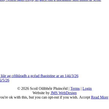
Iúir ag céiliúradh a gcéad fhaoistine ar an 14ú/3/26
ú/5/26
© 2026 Scoil Oilibhéir Pluincéid |
Terms
|
Login
Website by
JMS WebDesign
u're ok with this, but you can opt-out if you wish.
Accept
Read More