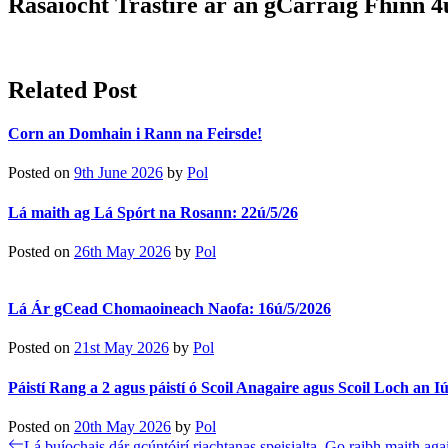
Rásaíocht Trastíre ar an gCarraig Fhinn 4
Related Post
Corn an Domhain i Rann na Feirsde!
Posted on
9th June 2026
by
Pol
Lá maith ag Lá Spórt na Rosann: 22ú/5/26
Posted on
26th May 2026
by
Pol
Lá Ár gCead Chomaoineach Naofa: 16ú/5/2026
Posted on
21st May 2026
by
Pol
Páistí Rang a 2 agus páistí ó Scoil Anagaire agus Scoil Loch an Iú
Posted on
20th May 2026
by
Pol
Post
Previous
Lá buíochais dár gcúntóirí riachtanas speisialta. Go raibh maith ag