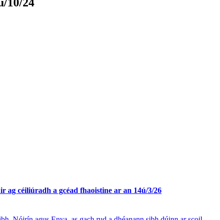
ú/10/24
ir ag céiliúradh a gcéad fhaoistine ar an 14ú/3/26
aibh, Nóirín agus Enya, as gach rud a dhéanann sibh dúinn ar scoil.