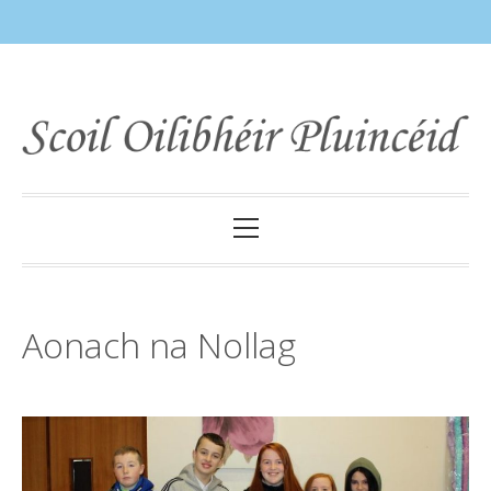
Skip
to
content
Primary
Menu
Aonach na Nollag