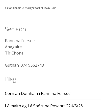
Grianghraif le Maighread Ní hAnluain
Seoladh
Rann na Feirsde
Anagaire
Tír Chonaill
Guthán: 074 9562748
Blag
Corn an Domhain i Rann na Feirsde!
Lá maith ag Lá Spórt na Rosann: 22ú/5/26