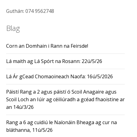
Guthán: 074 9562748
Blag
Corn an Domhain i Rann na Feirsde!
Lá maith ag Lá Spórt na Rosann: 22ú/5/26
Lá Ár gCead Chomaoineach Naofa: 16ú/5/2026
Páistí Rang a 2 agus páistí ó Scoil Anagaire agus
Scoil Loch an Iúir ag céiliúradh a gcéad fhaoistine ar
an 14ú/3/26
Rang a 6 ag cuidiú le Naíonáin Bheaga ag cur na
bláthanna, 11ú/5/26