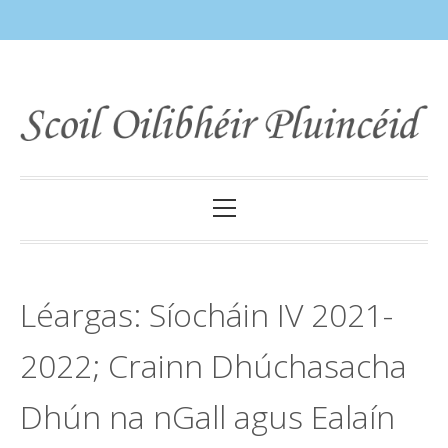
Skip
to
content
Primary
Menu
Léargas: Síocháin IV 2021-
2022; Crainn Dhúchasacha
Dhún na nGall agus Ealaín