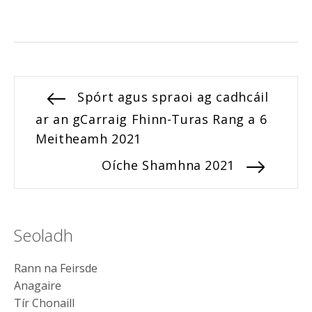
Post
Previous
Spórt agus spraoi ag cadhcáil
post:
ar an gCarraig Fhinn-Turas Rang a 6
navigation
Meitheamh 2021
Next
Oíche Shamhna 2021
post:
Seoladh
Rann na Feirsde
Anagaire
Tír Chonaill