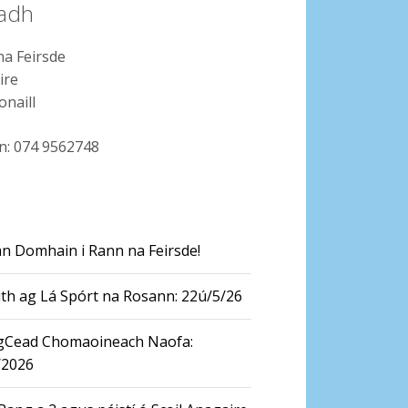
ladh
a Feirsde
ire
onaill
n: 074 9562748
n Domhain i Rann na Feirsde!
th ag Lá Spórt na Rosann: 22ú/5/26
 gCead Chomaoineach Naofa:
/2026