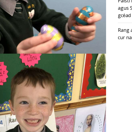
Páistí
agus S
gcéad 
Rang a
cur na