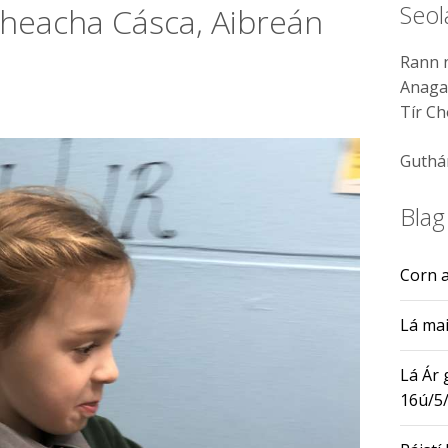
Seo
ibheacha Cásca, Aibreán
Rann n
Anaga
Tír Ch
Guthá
Blag
Corn a
Lá mai
Lá Ár
16ú/5