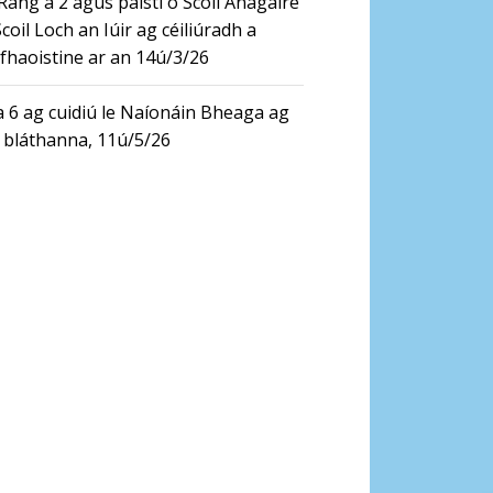
 Rang a 2 agus páistí ó Scoil Anagaire
coil Loch an Iúir ag céiliúradh a
fhaoistine ar an 14ú/3/26
 6 ag cuidiú le Naíonáin Bheaga ag
 bláthanna, 11ú/5/26