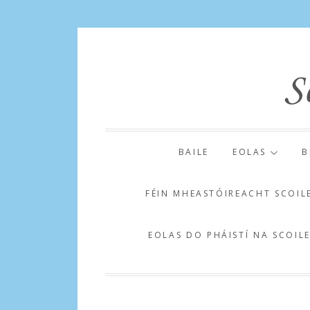
Skip
to
content
BAILE
EOLAS
B
FÉIN MHEASTÓIREACHT SCOIL
EOLAS DO PHÁISTÍ NA SCOIL